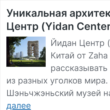
Уникальная архитек
Центр (Yidan Cente
Йидан Центр (
Китай от Zaha
рассказывать
из разных уголков мира
Шэньчжэньский музей на
Уникальная
далее
архитектура