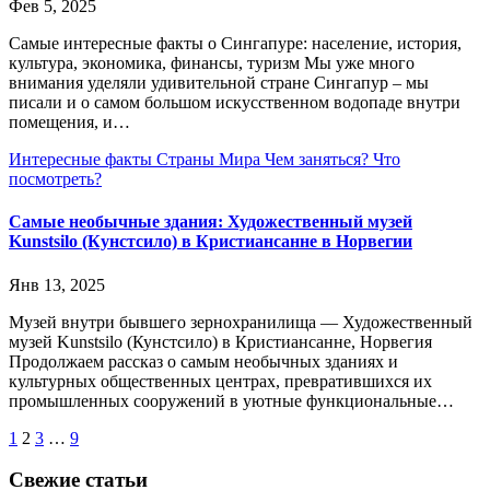
Фев 5, 2025
Самые интересные факты о Сингапуре: население, история,
культура, экономика, финансы, туризм Мы уже много
внимания уделяли удивительной стране Сингапур – мы
писали и о самом большом искусственном водопаде внутри
помещения, и…
Интересные факты
Страны Мира
Чем заняться?
Что
посмотреть?
Самые необычные здания: Художественный музей
Kunstsilo (Кунстсило) в Кристиансанне в Норвегии
Янв 13, 2025
Музей внутри бывшего зернохранилища — Художественный
музей Kunstsilo (Кунстсило) в Кристиансанне, Норвегия
Продолжаем рассказ о самым необычных зданиях и
культурных общественных центрах, превратившихся их
промышленных сооружений в уютные функциональные…
Пагинация
1
2
3
…
9
записей
Свежие статьи