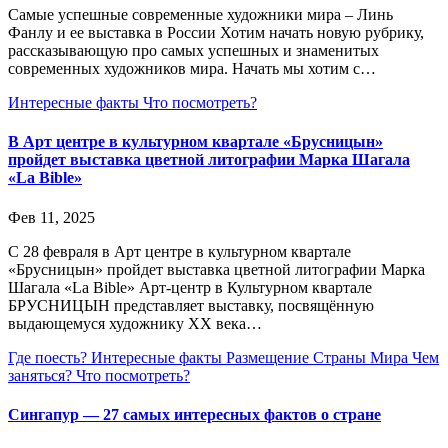
Самые успешные современные художники мира – Линь
Фанлу и ее выставка в России Хотим начать новую рубрику,
рассказывающую про самых успешных и знаменитых
современных художников мира. Начать мы хотим с…
Интересные факты
Что посмотреть?
В Арт центре в культурном квартале «Брусницын»
пройдет выставка цветной литографии Марка Шагала
«La Bible»
Фев 11, 2025
С 28 февраля в Арт центре в культурном квартале
«Брусницын» пройдет выставка цветной литографии Марка
Шагала «La Bible» Арт-центр в Культурном квартале
БРУСНИЦЫН представляет выставку, посвящённую
выдающемуся художнику XX века…
Где поесть?
Интересные факты
Размещение
Страны Мира
Чем
заняться?
Что посмотреть?
Сингапур — 27 самых интересных фактов о стране