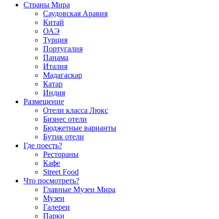
Страны Мира
Саудовская Аравия
Китай
ОАЭ
Турция
Португалия
Панама
Италия
Мадагаскар
Катар
Индия
Размещение
Отели класса Люкс
Бизнес отели
Бюджетные варианты
Бутик отели
Где поесть?
Рестораны
Кафе
Street Food
Что посмотреть?
Главные Музеи Мира
Музеи
Галереи
Парки