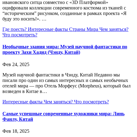
ивановского ситца совместно с «3D Платформой»
оцифровали коллекции современного костюма из тканей с
“историческим” рисунком, созданные в рамках проекта «Я
буду это носить!». …
Где поесть?
Интересные факты
Страны Мира
Чем заняться?
Что посмотреть?
Необычные здания мира: Музей научной фантастики по
проекту Захи Хадид (Чэнду, Китай)
Фев 24, 2025
Музей научной фантастики в Чэнду, Китай Недавно мы
писали про один из самых интересных и самых необычных
отелей мира — про Отель Морфеус (Morpheus), который был
возведен в Китае в…
Интересные факты
Чем заняться?
Что посмотреть?
Самые успешные современные художники мира: Линь
Фанлу, Китай
Фев 18, 2025