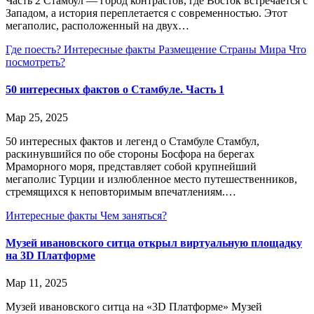
Часть 2 Стамбул — город контрастов, где Восток встречается с
Западом, а история переплетается с современностью. Этот
мегаполис, расположенный на двух…
Где поесть?
Интересные факты
Размещение
Страны Мира
Что
посмотреть?
50 интересных фактов о Стамбуле. Часть 1
Мар 25, 2025
50 интересных фактов и легенд о Стамбуле Стамбул,
раскинувшийся по обе стороны Босфора на берегах
Мраморного моря, представляет собой крупнейший
мегаполис Турции и излюбленное место путешественников,
стремящихся к неповторимым впечатлениям.…
Интересные факты
Чем заняться?
Музей ивановского ситца открыл виртуальную площадку
на 3D Платформе
Мар 11, 2025
Музей ивановского ситца на «3D Платформе» Музей