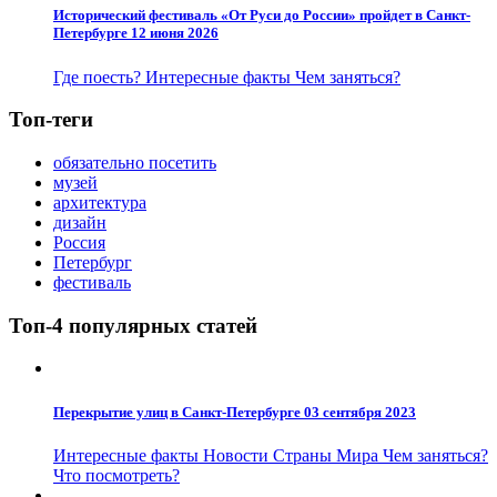
Исторический фестиваль «От Руси до России» пройдет в Санкт-
Петербурге 12 июня 2026
Где поесть?
Интересные факты
Чем заняться?
Топ-теги
обязательно посетить
музей
архитектура
дизайн
Россия
Петербург
фестиваль
Топ-4 популярных статей
Перекрытие улиц в Санкт-Петербурге 03 сентября 2023
Интересные факты
Новости
Страны Мира
Чем заняться?
Что посмотреть?