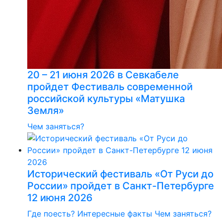
20 – 21 июня 2026 в Севкабеле
пройдет Фестиваль современной
российской культуры «Матушка
Земля»
Чем заняться?
Исторический фестиваль «От Руси до
России» пройдет в Санкт-Петербурге
12 июня 2026
Где поесть?
Интересные факты
Чем заняться?