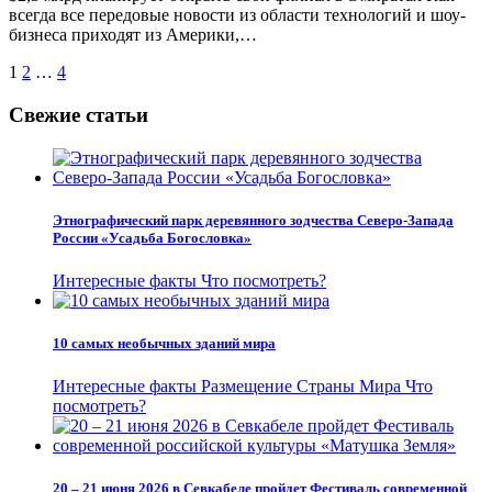
всегда все передовые новости из области технологий и шоу-
бизнеса приходят из Америки,…
Пагинация
1
2
…
4
записей
Свежие статьи
Этнографический парк деревянного зодчества Северо-Запада
России «Усадьба Богословка»
Интересные факты
Что посмотреть?
10 самых необычных зданий мира
Интересные факты
Размещение
Страны Мира
Что
посмотреть?
20 – 21 июня 2026 в Севкабеле пройдет Фестиваль современной