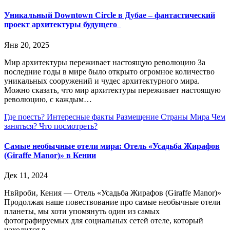
Уникальный Downtown Circle в Дубае – фантастический
проект архитектуры будущего
Янв 20, 2025
Мир архитектуры переживает настоящую революцию За
последние годы в мире было открыто огромное количество
уникальных сооружений и чудес архитектурного мира.
Можно сказать, что мир архитектуры переживает настоящую
революцию, с каждым…
Где поесть?
Интересные факты
Размещение
Страны Мира
Чем
заняться?
Что посмотреть?
Самые необычные отели мира: Отель «Усадьба Жирафов
(Giraffe Manor)» в Кении
Дек 11, 2024
Нвйроби, Кения — Отель «Усадьба Жирафов (Giraffe Manor)»
Продолжая наше повествование про самые необычные отели
планеты, мы хоти упомянуть один из самых
фотографируемых для социальных сетей отеле, который
находится в…