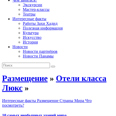
Чем заняться?
Экскурсии
Мастер-классы
Театры
Интересные факты
Работы Захи Хадид
Полезная информация
Культура
Искусство
История
Новости
Новости партнёров
Новости Панамы
Размещение
»
Отели класса
Люкс
»
Интересные факты
Размещение
Страны Мира
Что
посмотреть?
10 самых необычных зданий мира