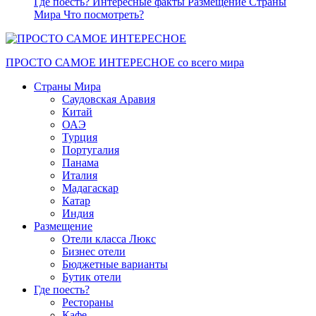
Где поесть?
Интересные факты
Размещение
Страны
Мира
Что посмотреть?
ПРОСТО САМОЕ ИНТЕРЕСНОЕ со всего мира
Страны Мира
Саудовская Аравия
Китай
ОАЭ
Турция
Португалия
Панама
Италия
Мадагаскар
Катар
Индия
Размещение
Отели класса Люкс
Бизнес отели
Бюджетные варианты
Бутик отели
Где поесть?
Рестораны
Кафе