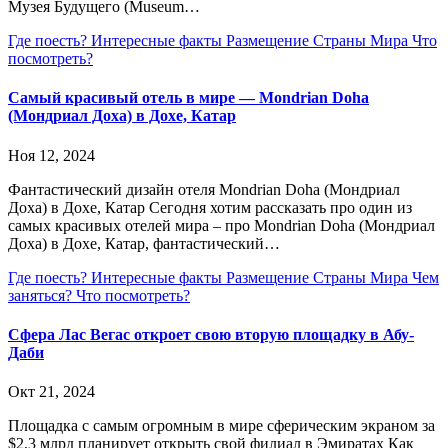
Музея Будущего (Museum…
Где поесть?
Интересные факты
Размещение
Страны Мира
Что
посмотреть?
Самый красивый отель в мире — Mondrian Doha
(Мондриал Доха) в Дохе, Катар
Ноя 12, 2024
Фантастический дизайн отеля Mondrian Doha (Мондриал
Доха) в Дохе, Катар Сегодня хотим рассказать про один из
самых красивых отелей мира – про Mondrian Doha (Мондриал
Доха) в Дохе, Катар, фантастический…
Где поесть?
Интересные факты
Размещение
Страны Мира
Чем
заняться?
Что посмотреть?
Сфера Лас Вегас откроет свою вторую площадку в Абу-
Даби
Окт 21, 2024
Площадка с самым огромным в мире сферическим экраном за
$2,3 млрд планирует открыть свой филиал в Эмиратах Как