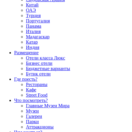
Китай
ОАЭ
Турция
Португалия
Панама
Италия
Мадагаскар
Катар
Индия
Размещение
Отели класса Люкс
Бизнес отели
Бюджетные варианты
Бутик отели
Где поесть?
Рестораны
Кафе
Street Food
Что посмотреть?
Главные Музеи Мира
Музеи
Галереи
Парки
Аттракционы