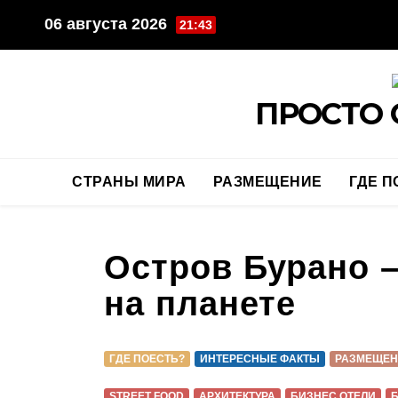
Перейти
06 августа 2026
21:43
к
содержимому
ПРОСТО 
СТРАНЫ МИРА
РАЗМЕЩЕНИЕ
ГДЕ П
Остров Бурано –
на планете
ГДЕ ПОЕСТЬ?
ИНТЕРЕСНЫЕ ФАКТЫ
РАЗМЕЩЕН
STREET FOOD
АРХИТЕКТУРА
БИЗНЕС ОТЕЛИ
Б