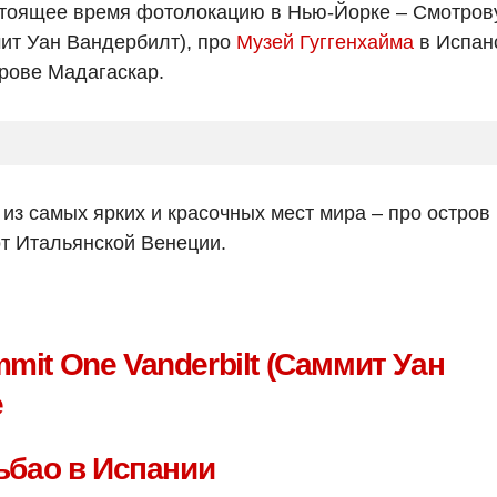
стоящее время фотолокацию в Нью-Йорке – Смотро
ит Уан Вандербилт), про
Музей Гуггенхайма
в Испан
рове Мадагаскар.
 из самых ярких и красочных мест мира – про остров
от Итальянской Венеции.
it One Vanderbilt (Саммит Уан
е
ьбао в Испании