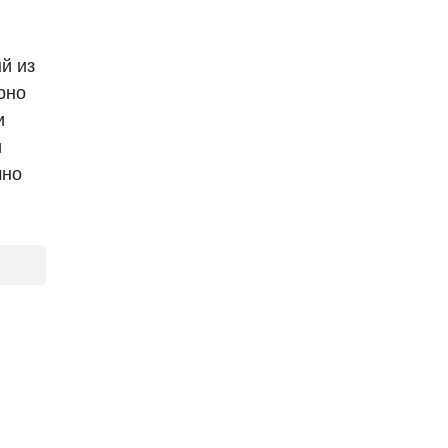
й из
рно
и
и
чно