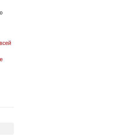
ю
всей
е