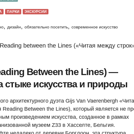
А
ПАРКИ
ЭКСКУРСИИ
,
,
,
но
дизайн
обязательно посетить
современное искусство
ading Between the Lines) —
а стыке искусства и природы
ого архитектурного дуэта Gijs Van Vaerenbergh «Чит
Reading Between the Lines), который является не пр
ным произведением искусства, созданное в рамках
анизованной музеем Z33 в Хасселте, Бельгия.
е недалеко от деревни Борглоон, эта структура